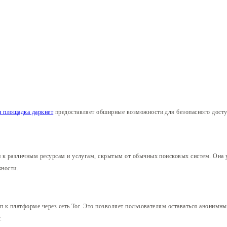
я площадка даркнет
предоставляет обширные возможности для безопасного досту
п к различным ресурсам и услугам, скрытым от обычных поисковых систем. Она
жности.
уп к платформе через сеть Tor. Это позволяет пользователям оставаться аноним
.