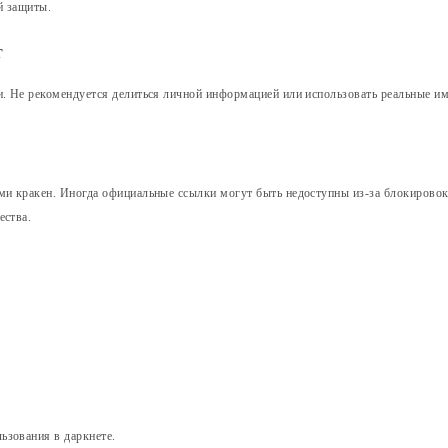
й защиты.
т
и. Не рекомендуется делиться личной информацией или использовать реальные и
ами кракен. Иногда официальные ссылки могут быть недоступны из-за блокировок
ества.
ьзования в даркнете.