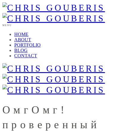
MENU
HOME
ABOUT
PORTFOLIO
BLOG
CONTACT
ОмгОмг!
проверенный