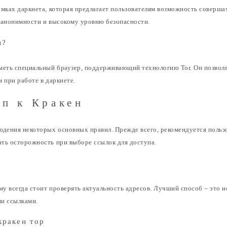
мках даркнета, которая предлагает пользователям возможность совершат
 анонимности и высокому уровню безопасности.
н?
меть специальный браузер, поддерживающий технологию Tor. Он позволя
 при работе в даркнете.
уп к Кракен
юдения некоторых основных правил. Прежде всего, рекомендуется поль
ть осторожность при выборе ссылок для доступа.
му всегда стоит проверять актуальность адресов. Лучший способ – это 
ми ссылками.
кракен тор