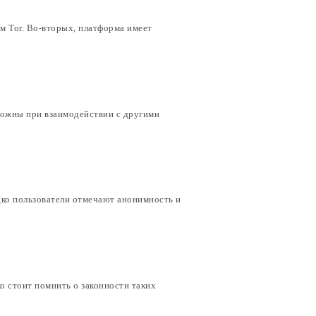
м Tor. Во-вторых, платформа имеет
рожны при взаимодействии с другими
ко пользователи отмечают анонимность и
о стоит помнить о законности таких