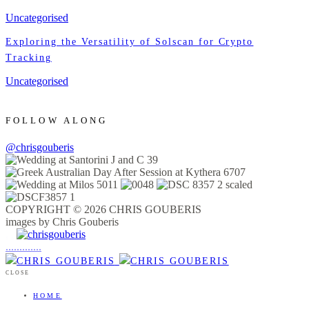
Uncategorised
Exploring the Versatility of Solscan for Crypto
Tracking
Uncategorised
FOLLOW ALONG
@chrisgouberis
COPYRIGHT © 2026 CHRIS GOUBERIS
images by Chris Gouberis
.
.
.
.
.
.
.
.
.
.
.
.
.
.
.
CLOSE
HOME