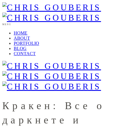
MENU
HOME
ABOUT
PORTFOLIO
BLOG
CONTACT
Кракен: Все о
даркнете и