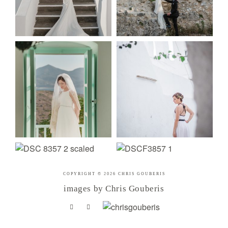
COPYRIGHT © 2026 CHRIS GOUBERIS
images by Chris Gouberis
.
.
.
.
.
.
.
.
.
.
.
.
.
.
.