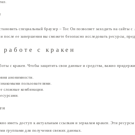
лаз.
н
тановить специальный браузер – Tor. Он позволяет заходить на сайты с
 и после ее завершения вы сможете безопасно исследовать ресурсы, пре
 работе с кракен
боты с кракен. Чтобы защитить свои данные и средства, важно придержи
овня анонимности.
езнакомыми пользователями.
те сложные комбинации.
ресурсами.
кен
но иметь доступ к актуальным ссылкам и зеркалам кракен. Эти ресурсы
ыми группами для получения свежих данных.