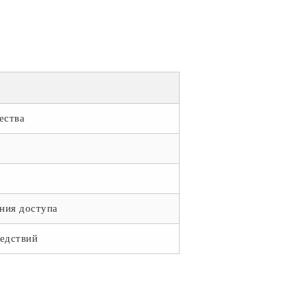
ества
ния доступа
ледствий