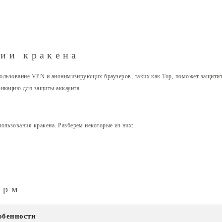
нии кракена
спользование VPN и анонимизирующих браузеров, таких как Тор, поможет защитит
фикацию для защиты аккаунта.
ользования кракена. Разберем некоторые из них:
орм
обенности