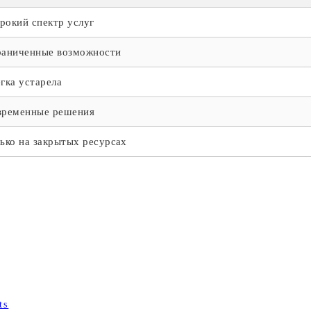
окий спектр услуг
раниченные возможности
гка устарела
временные решения
ько на закрытых ресурсах
ts