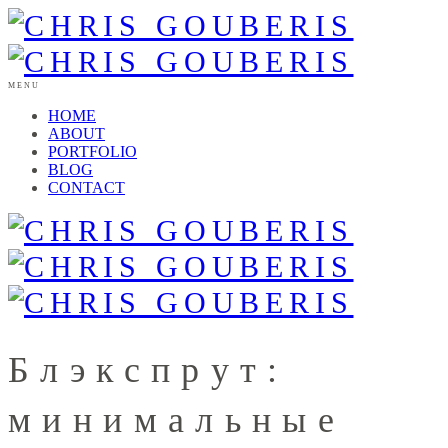
MENU
HOME
ABOUT
PORTFOLIO
BLOG
CONTACT
Блэкспрут:
минимальные