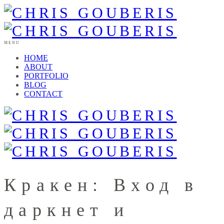
MENU
HOME
ABOUT
PORTFOLIO
BLOG
CONTACT
Кракен: Вход в
даркнет и