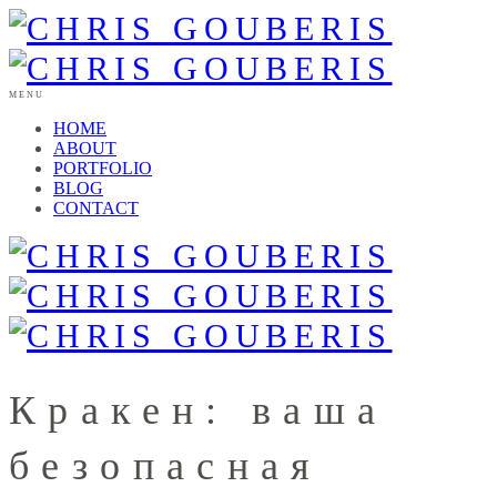
MENU
HOME
ABOUT
PORTFOLIO
BLOG
CONTACT
Кракен: ваша
безопасная