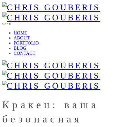
MENU
HOME
ABOUT
PORTFOLIO
BLOG
CONTACT
Кракен: ваша
безопасная