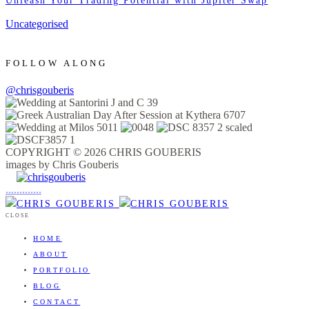
Unleash Your Trading Potential with Jupiter Swap
Uncategorised
FOLLOW ALONG
@chrisgouberis
COPYRIGHT © 2026 CHRIS GOUBERIS
images by Chris Gouberis
.
.
.
.
.
.
.
.
.
.
.
.
.
.
.
CLOSE
HOME
ABOUT
PORTFOLIO
BLOG
CONTACT