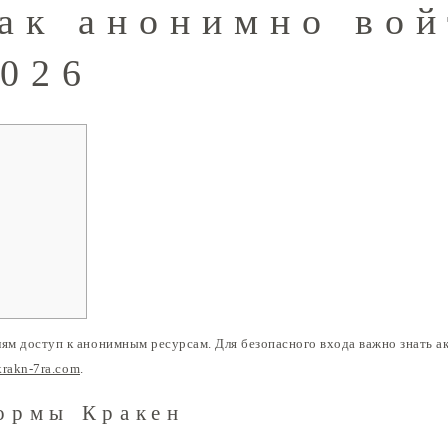
как анонимно вой
2026
лям доступ к анонимным ресурсам. Для безопасного входа важно знать а
-krakn-7ra.com
.
ормы Кракен