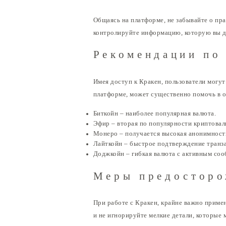
Общаясь на платформе, не забывайте о пр
контролируйте информацию, которую вы де
Рекомендации по
Имея доступ к Кракен, пользователи могу
платформе, может существенно помочь в о
Биткойн – наиболее популярная валюта.
Эфир – вторая по популярности криптовал
Монеро – получается высокая анонимност
Лайткойн – быстрое подтверждение транз
Доджкойн – гибкая валюта с активным со
Меры предосторо
При работе с Кракен, крайне важно приме
и не игнорируйте мелкие детали, которые 