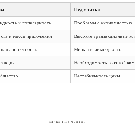
ва
Недостатки
идность и популярность
Проблемы с анонимностью
сть и масса приложений
Высокие транзакционные ко
нная анонимность
Меньшая ликвидность
нзакции
Необходимость высокой ком
общество
Нестабильность цены
SHARE THIS MOMENT