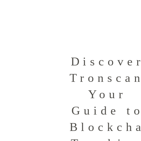
Discove
Tronsca
Your
Guide t
Blockch