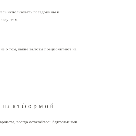
тесь использовать псевдонимы и
аккаунтах.
ние о том, какие валюты предпочитают на
 платформой
аркнета, всегда оставайтесь бдительными