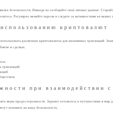
авилах безопасности. Никогда не сообщайте свои личные данные. Старай
литесь. Регулярно меняйте пароли и следите за активностями на ваших 
 использованию криптовалют
т использовать различные криптовалюты для анонимных транзакций. Зна
бмене и сделках.
юта.
ь транзакций.
акций.
обществом.
жности при взаимодействии с
нять меры предосторожности. Заранее готовьтесь к путешествию в мир д
могут повлиять на вашу безопасность.