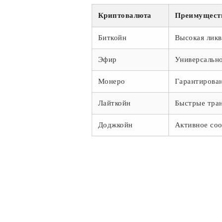
Криптовалюта
Преимущест
Биткойн
Высокая ликв
Эфир
Универсально
Монеро
Гарантирова
Лайткойн
Быстрые тра
Доджкойн
Активное со