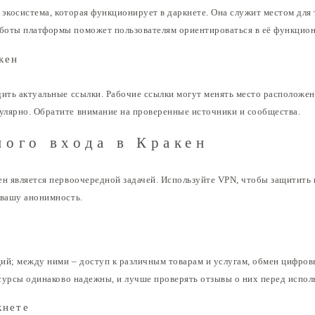
я экосистема, которая функционирует в даркнете. Она служит местом дл
боты платформы поможет пользователям ориентироваться в её функцион
кен
дить актуальные ссылки. Рабочие ссылки могут менять место расположе
улярно. Обратите внимание на проверенные источники и сообщества.
ного входа в Кракен
ен является первоочередной задачей. Используйте VPN, чтобы защитить 
 вашу анонимность.
ий; между ними – доступ к различным товарам и услугам, обмен цифров
есурсы одинаково надежны, и лучше проверять отзывы о них перед испол
кнете