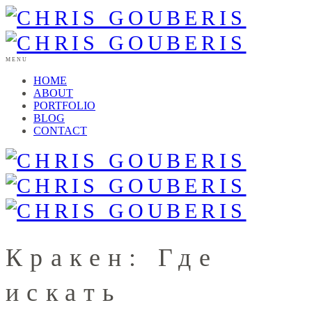
MENU
HOME
ABOUT
PORTFOLIO
BLOG
CONTACT
Кракен: Где
искать