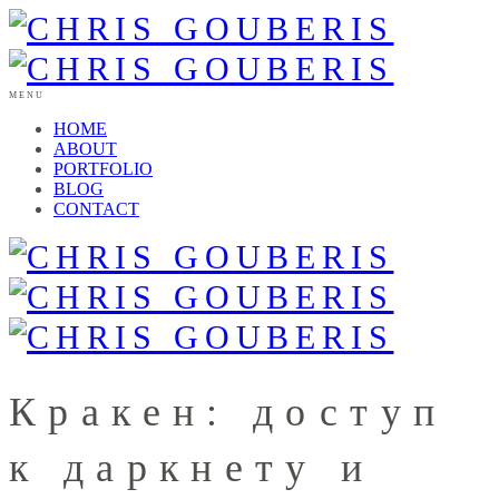
MENU
HOME
ABOUT
PORTFOLIO
BLOG
CONTACT
Кракен: доступ
к даркнету и