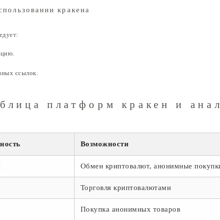
спользовании кракена
едует:
ацию.
нных ссылок.
блица платформ кракен и ана
сность
Возможности
я
Обмен криптовалют, анонимные покупк
я
Торговля криптовалютами
Покупка анонимных товаров