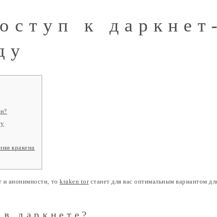
доступ к даркнет
ду
он?
ну
нии кракена
т и анонимности, то
kraken tor
станет для вас оптимальным вариантом дл
 в даркнете?