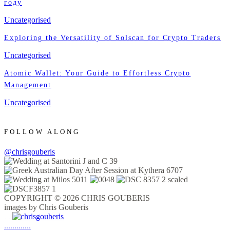
году
Uncategorised
Exploring the Versatility of Solscan for Crypto Traders
Uncategorised
Atomic Wallet: Your Guide to Effortless Crypto
Management
Uncategorised
FOLLOW ALONG
@chrisgouberis
COPYRIGHT © 2026 CHRIS GOUBERIS
images by Chris Gouberis
.
.
.
.
.
.
.
.
.
.
.
.
.
.
.