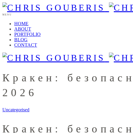
MENU
HOME
ABOUT
PORTFOLIO
BLOG
CONTACT
Кракен: безопас
2026
Uncategorised
Кракен: безопас