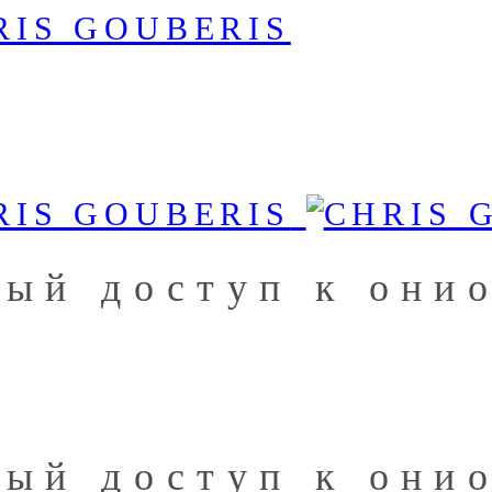
ный доступ к они
ный доступ к они