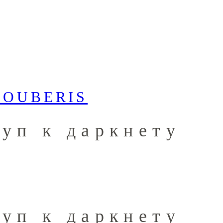
туп к даркнету
туп к даркнету