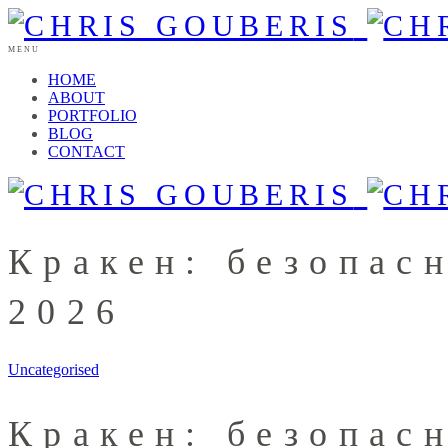
MENU
HOME
ABOUT
PORTFOLIO
BLOG
CONTACT
Кракен: безопас
2026
Uncategorised
Кракен: безопас