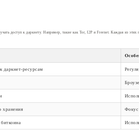
ать доступ к даркнету. Например, такие как Tor, I2P и Freenet. Каждая из этих
Особе
к даркнет-ресурсам
Регул
Броузе
и
Испол
о хранения
Фокус
 биткоина
Испол