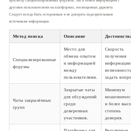
просмотр специализированных форумов, так и обмен информацией с
другими пользователями на платформах, посвященных даркнету.
Следует всегда быть осторожным и не доверять подозрительным
источникам информации.
Метод поиска
Описание
Достоинств
Место для
Скорость
обмена опытом
получения
Специализированные
и информацией
информации
форумы
между
возможност
пользователями.
задать вопр
Закрытые чаты
Минимум
для обсуждений
мошенничес
Чаты закрылённых
среди
и более выс
групп
доверенных
степень
участников.
доверия.
Платформа для
Регулярные