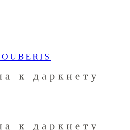
па к даркнету
па к даркнету