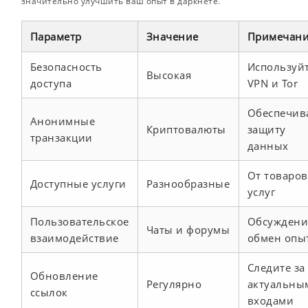
значительно улучшить ваш опыт в даркнете.
Параметр
Значение
Примечан
Безопасность
Используй
Высокая
доступа
VPN и Tor
Обеспечив
Анонимные
Криптовалюты
защиту
транзакции
данных
От товаров
Доступные услуги
Разнообразные
услуг
Пользовательское
Обсуждени
Чаты и форумы
взаимодействие
обмен опы
Следите за
Обновление
Регулярно
актуальны
ссылок
входами