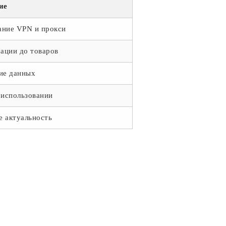
ие
ание VPN и прокси
ации до товаров
ие данных
 использовании
е актуальность