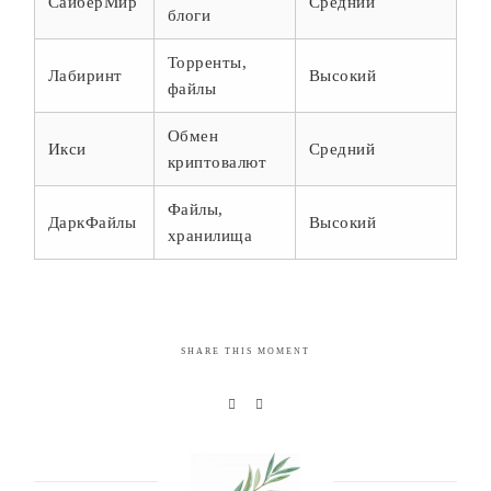
СайберМир
Средний
блоги
Торренты,
Лабиринт
Высокий
файлы
Обмен
Икси
Средний
криптовалют
Файлы,
ДаркФайлы
Высокий
хранилища
SHARE THIS MOMENT