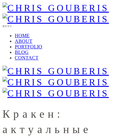
MENU
HOME
ABOUT
PORTFOLIO
BLOG
CONTACT
Кракен:
актуальные