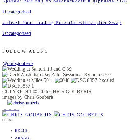
Кракен: Ваш гид по безопасности в даркнете 2026
Uncategorised
Unleash Your Trading Potential with Jupiter Swap
Uncategorised
FOLLOW ALONG
@chrisgouberis
COPYRIGHT © 2026 CHRIS GOUBERIS
images by Chris Gouberis
.
.
.
.
.
.
.
.
.
.
.
.
.
.
.
CLOSE
HOME
ABOUT