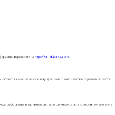
нформации переходите на
https://xn--krken-sqa.com
.
ям оставаться анонимными и защищенными. Важной частью ее работы является
етоды шифрования и анонимизации, позволяющие скрыть личность пользователя