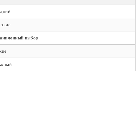
дний
окие
аниченный выбор
кие
ожный