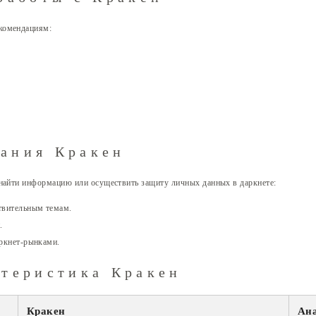
комендациям:
ания Кракен
 найти информацию или осуществить защиту личных данных в даркнете:
твительным темам.
.
аркнет-рынками.
ктеристика Кракен
Кракен
Ана