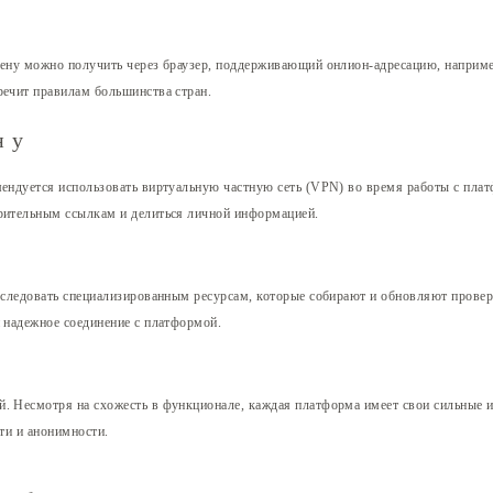
кену можно получить через браузер, поддерживающий онлион-адресацию, наприме
речит правилам большинства стран.
ну
мендуется использовать виртуальную частную сеть (VPN) во время работы с плат
зрительным ссылкам и делиться личной информацией.
ит следовать специализированным ресурсам, которые собирают и обновляют пров
и надежное соединение с платформой.
й. Несмотря на схожесть в функционале, каждая платформа имеет свои сильные
сти и анонимности.