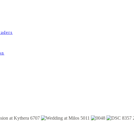
raders
on