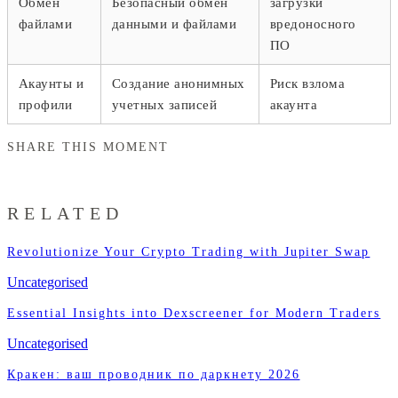
Обмен
Безопасный обмен
загрузки
файлами
данными и файлами
вредоносного
ПО
Акаунты и
Создание анонимных
Риск взлома
профили
учетных записей
акаунта
SHARE THIS MOMENT
RELATED
Revolutionize Your Crypto Trading with Jupiter Swap
Uncategorised
Essential Insights into Dexscreener for Modern Traders
Uncategorised
Кракен: ваш проводник по даркнету 2026